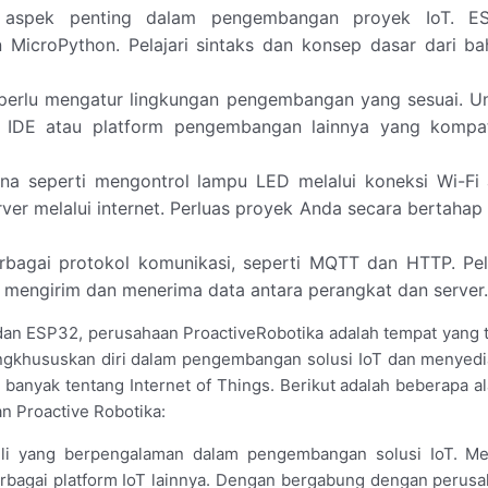
 aspek penting dalam pengembangan proyek IoT. E
icroPython. Pelajari sintaks dan konsep dasar dari ba
a perlu mengatur lingkungan pengembangan yang sesuai. U
no IDE atau platform pengembangan lainnya yang kompat
a seperti mengontrol lampu LED melalui koneksi Wi-Fi 
er melalui internet. Perluas proyek Anda secara bertahap
rbagai protokol komunikasi, seperti MQTT dan HTTP. Pela
mengirim dan menerima data antara perangkat dan server.
T dan ESP32, perusahaan ProactiveRobotika adalah tempat yang 
engkhususkan diri dalam pengembangan solusi IoT dan menyed
h banyak tentang Internet of Things. Berikut adalah beberapa a
 Proactive Robotika:
hli yang berpengalaman dalam pengembangan solusi IoT. M
bagai platform IoT lainnya. Dengan bergabung dengan perus