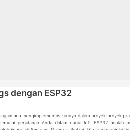
ings dengan ESP32
n bagaimana mengimplementasikannya dalam proyek-proyek pra
memulai perjalanan Anda dalam dunia IoT. ESP32 adalah m
eh Espressif Systems. Dalam artikel ini, kita akan menjelajahi