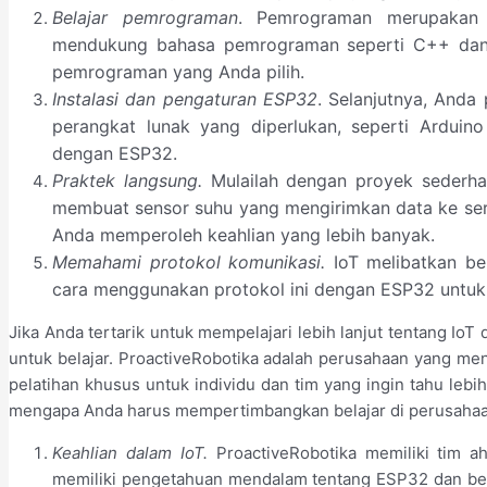
Belajar pemrograman
. Pemrograman merupakan
mendukung bahasa pemrograman seperti C++ dan M
pemrograman yang Anda pilih.
Instalasi dan pengaturan ESP32
. Selanjutnya, And
perangkat lunak yang diperlukan, seperti Ardui
dengan ESP32.
Praktek langsung.
Mulailah dengan proyek sederhan
membuat sensor suhu yang mengirimkan data ke serv
Anda memperoleh keahlian yang lebih banyak.
Memahami protokol komunikasi.
IoT melibatkan be
cara menggunakan protokol ini dengan ESP32 untuk 
Jika Anda tertarik untuk mempelajari lebih lanjut tentang Io
untuk belajar. ProactiveRobotika adalah perusahaan yang m
pelatihan khusus untuk individu dan tim yang ingin tahu lebi
mengapa Anda harus mempertimbangkan belajar di perusahaan
Keahlian dalam IoT.
ProactiveRobotika memiliki tim a
memiliki pengetahuan mendalam tentang ESP32 dan ber