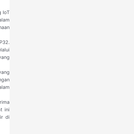
 IoT
alam
naan
P32.
alui
yang
yang
ngan
alam
rima
 ini
r di