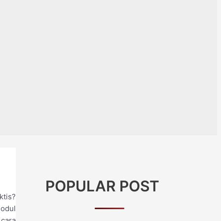
POPULAR POST
ktis?
odul
 cara