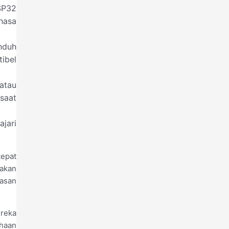
SP32
hasa
nduh
ibel
atau
 saat
jari
tepat
iakan
lasan
ereka
ahaan