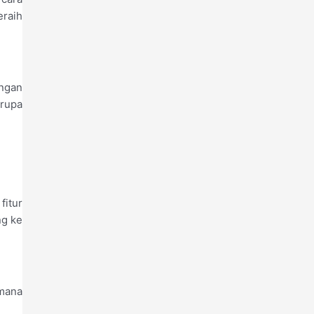
eraih
ingan
erupa
fitur
ng ke
imana