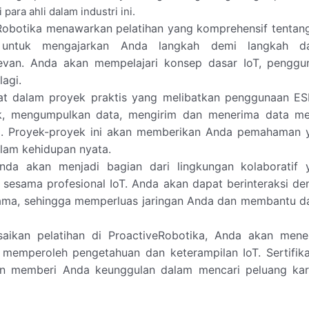
ara ahli dalam industri ini.
obotika menawarkan pelatihan yang komprehensif tentang
g untuk mengajarkan Anda langkah demi langkah d
evan. Anda akan mempelajari konsep dasar IoT, penggu
agi.
bat dalam proyek praktis yang melibatkan penggunaan ES
k, mengumpulkan data, mengirim dan menerima data mel
bel. Proyek-proyek ini akan memberikan Anda pemahaman 
alam kehidupan nyata.
nda akan menjadi bagian dari lingkungan kolaboratif 
sesama profesional IoT. Anda akan dapat berinteraksi de
sama, sehingga memperluas jaringan Anda dan membantu d
aikan pelatihan di ProactiveRobotika, Anda akan mene
memperoleh pengetahuan dan keterampilan IoT. Sertifikat
an memberi Anda keunggulan dalam mencari peluang kari