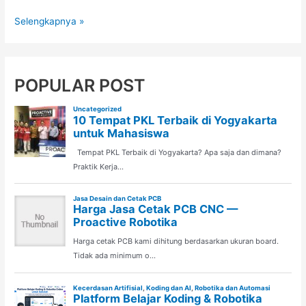
Manfaat
Selengkapnya »
Belajar
Robotika
untuk
Anak:
POPULAR POST
5
Keterampilan
Penting