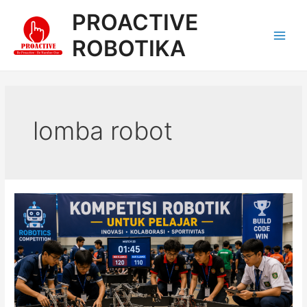
Lewati
PROACTIVE
ke
konten
ROBOTIKA
Main
Men
lomba robot