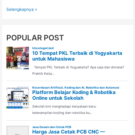
Kompetisi
Selengkapnya »
Robotik
untuk
Pelajar:
Manfaat
POPULAR POST
dan
Cara
Persiapannya