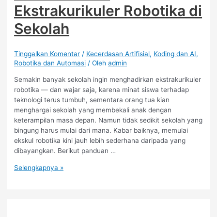
Ekstrakurikuler Robotika di
Sekolah
Tinggalkan Komentar
/
Kecerdasan Artifisial
,
Koding dan AI
,
Robotika dan Automasi
/ Oleh
admin
Semakin banyak sekolah ingin menghadirkan ekstrakurikuler
robotika — dan wajar saja, karena minat siswa terhadap
teknologi terus tumbuh, sementara orang tua kian
menghargai sekolah yang membekali anak dengan
keterampilan masa depan. Namun tidak sedikit sekolah yang
bingung harus mulai dari mana. Kabar baiknya, memulai
ekskul robotika kini jauh lebih sederhana daripada yang
dibayangkan. Berikut panduan …
Cara
Selengkapnya »
Memulai
Ekstrakurikuler
Robotika
di